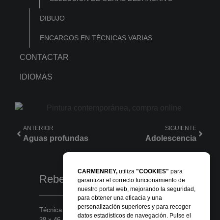
DIBUJO
ENCARGOS EN TÉCNICAS VARIAS
CONTACTAR
IDIOMAS
ANTERIOR
SIGUIENTE
Aguas profundas
Adolescencia
CARMENREY,
utiliza
"COOKIES"
para
Rebeldía sensata
garantizar el correcto funcionamiento de
nuestro portal web, mejorando la seguridad,
para obtener una eficacia y una
personalización superiores y para recoger
Técnica mixta en papel para óleo
datos estadísticos de navegación. Pulse el
38 x 46 cm