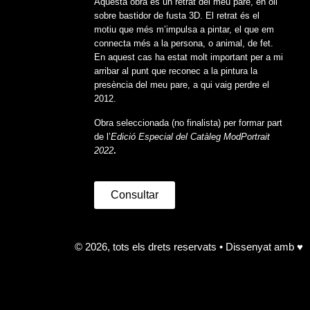
Aquesta obra és un retrat del meu pare, en oli
sobre bastidor de fusta 3D. El retrat és el
motiu que més m’impulsa a pintar, el que em
connecta més a la persona, o animal, de fet.
En aquest cas ha estat molt important per a mi
arribar al punt que reconec a la pintura la
presència del meu pare, a qui vaig perdre el
2012.
Obra seleccionada (no finalista) per formar part
de l’
Edició Especial del Catàleg ModPortrait
2022
.
Consultar
© 2026, tots els drets reservats • Dissenyat amb ♥